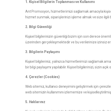
1. Kişisel Bilgilerin Toplanması ve Kullanımı
Ant Promosyon, hizmetlerimizi sağlamak amacıyla kişisel bilgil
hizmet sunmak, siparişlerinizi işleme almak ve size ilgili b
2. Bilgi Güvenliği
Kişisel bilgilerinizin güvenliği bizim için son derece önem
üzerinden gerçekleşmektedir ve bu verilerinize izinsiz eri
3. Bilgilerin Paylaşımı
Kişisel bilgileriniz, yalnızca hizmetlerimizi sağlamak amacı
bir bilgi paylaşımı yapılabilir. Kişisel bilgilerinizi, sizi
4. Çerezler (Cookies)
Web sitemiz, kullanıcı deneyimini geliştirmek için çerezler 
web sitemizin kullanımını izlememize ve kişiselleştirilmiş 
5. Haklarınız