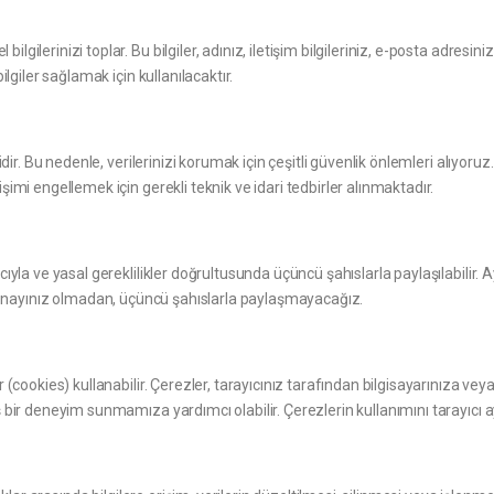
erinizi toplar. Bu bilgiler, adınız, iletişim bilgileriniz, e-posta adresiniz ve
ilgiler sağlamak için kullanılacaktır.
lidir. Bu nedenle, verilerinizi korumak için çeşitli güvenlik önlemleri alıyo
şimi engellemek için gerekli teknik ve idari tedbirler alınmaktadır.
yla ve yasal gereklilikler doğrultusunda üçüncü şahıslarla paylaşılabilir. Ayr
n açık onayınız olmadan, üçüncü şahıslarla paylaşmayacağız.
(cookies) kullanabilir. Çerezler, tarayıcınız tarafından bilgisayarınıza veya 
bir deneyim sunmamıza yardımcı olabilir. Çerezlerin kullanımını tarayıcı aya