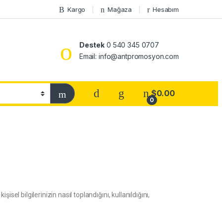
Kargo
Mağaza
Hesabım
Destek
0 540 345 0707
Email: info@antpromosyon.com
$
0.00
0
isel bilgilerinizin nasıl toplandığını, kullanıldığını,