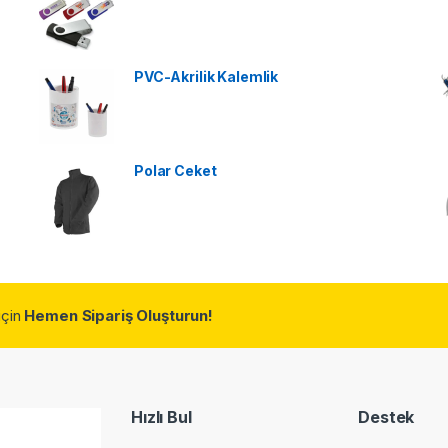
PVC-Akrilik Kalemlik
Polar Ceket
için
Hemen Sipariş Oluşturun!
Hızlı Bul
Destek