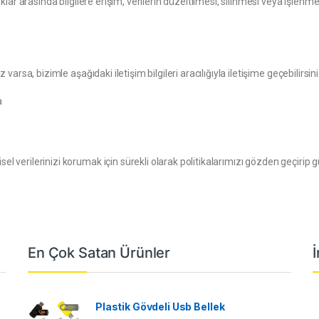
haklar arasında bilgilere erişim, verilerin düzeltilmesi, silinmesi veya işle
 varsa, bizimle aşağıdaki iletişim bilgileri aracılığıyla iletişime geçebilirsini
a
l verilerinizi korumak için sürekli olarak politikalarımızı gözden geçirip g
En Çok Satan Ürünler
Plastik Gövdeli Usb Bellek