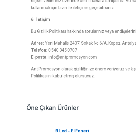
Kişisel verileriniz üzerinde belirli haklara sahipsiniz. Bu 
kullanmak için bizimle iletişime geçebilirsiniz.
6. İletişim
Bu Gizlilik Politikası hakkında sorularınız veya endişeleriniz
Adres:
Yeni Mahalle 2437. Sokak No:6/A, Kepez, Antaly
Telefon:
0 540 345 0707
E-posta:
info@antpromosyon.com
Ant Promosyon olarak gizliliğinize önem veriyoruz ve kişise
Politikası’nı kabul etmiş olursunuz.
Öne Çıkan Ürünler
9 Led - El Feneri