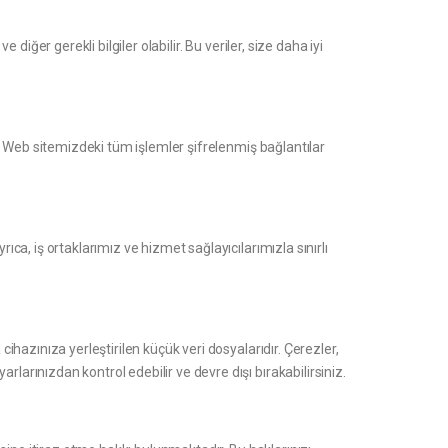
 diğer gerekli bilgiler olabilir. Bu veriler, size daha iyi
ruz. Web sitemizdeki tüm işlemler şifrelenmiş bağlantılar
ıca, iş ortaklarımız ve hizmet sağlayıcılarımızla sınırlı
cihazınıza yerleştirilen küçük veri dosyalarıdır. Çerezler,
rlarınızdan kontrol edebilir ve devre dışı bırakabilirsiniz.