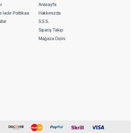
sı
Anasayfa
İade Politikası
Hakkımızda
llar
S.S.S.
Sipariş Takip
Mağaza Dizini