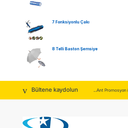
7 Fonksiyonlu Çakı
8 Telli Baston Şemsiye
Bültene kaydolun
...Ant Promosyon 