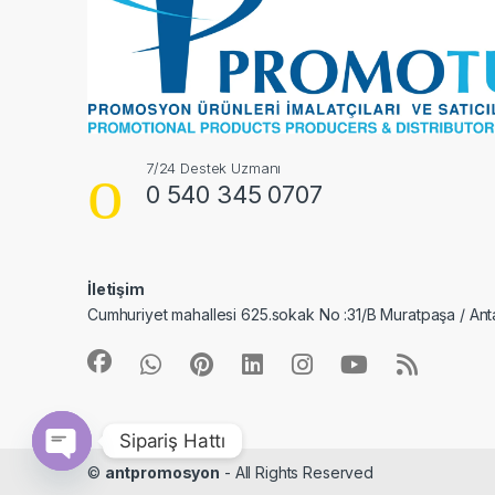
7/24 Destek Uzmanı
0 540 345 0707
İletişim
Cumhuriyet mahallesi 625.sokak No :31/B Muratpaşa / Ant
Sipariş Hattı
©
antpromosyon
- All Rights Reserved
Open chaty