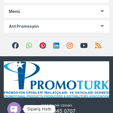
Menü
Ant Promosyon
7/24 Destek Uzmanı
Sipariş Hattı
0 540 345 0707