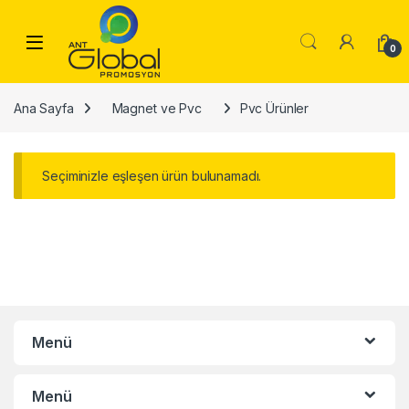
Skip to navigation
Skip to content
0
Ana Sayfa
Magnet ve Pvc
Pvc Ürünler
Seçiminizle eşleşen ürün bulunamadı.
Menü
Menü