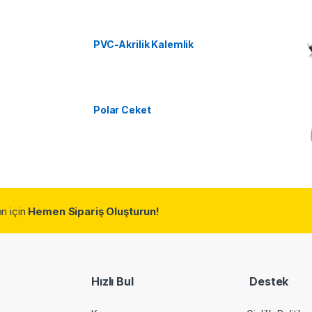
PVC-Akrilik Kalemlik
Polar Ceket
n için
Hemen Sipariş Oluşturun!
Hızlı Bul
Destek