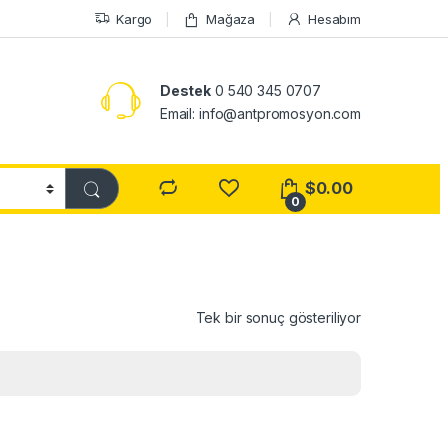
Kargo
Mağaza
Hesabım
Destek
0 540 345 0707
Email: info@antpromosyon.com
$
0.00
0
Tek bir sonuç gösteriliyor