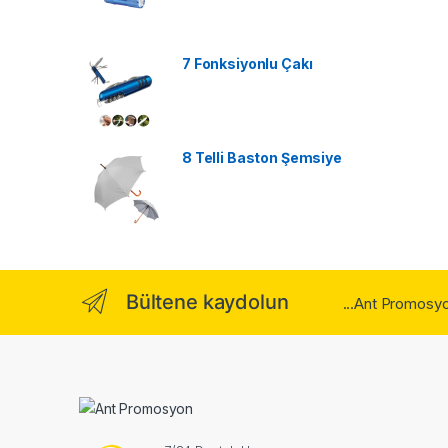
7 Fonksiyonlu Çakı
8 Telli Baston Şemsiye
Bültene kaydolun
...Ant Promosyo