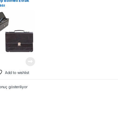
p Bölmeli Evrak
ası
Add to wishlist
onuç gösteriliyor