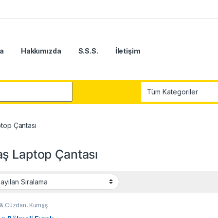
a
Hakkımızda
S.S.S.
İletişim
r:
top Çantası
ş Laptop Çantası
 & Cüzdan
,
Kumaş
p Çantası
,
Tüm Ürünler