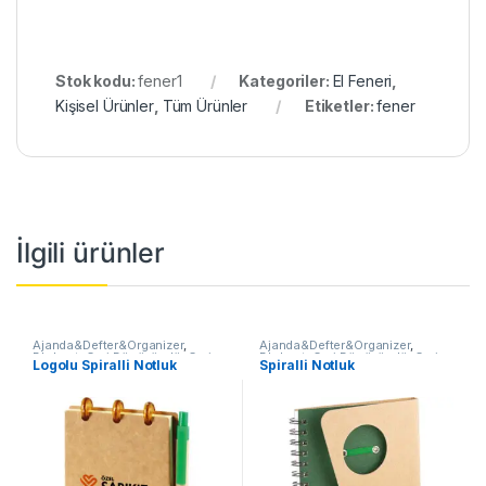
Stok kodu:
fener1
Kategoriler:
El Feneri
,
Kişisel Ürünler
,
Tüm Ürünler
Etiketler:
fener
İlgili ürünler
Ajanda&Defter&Organizer
,
Ajanda&Defter&Organizer
,
Bloknot
,
Geri Dönüşümlü
,
Geri
Bloknot
,
Geri Dönüşümlü
,
Geri
Logolu Spiralli Notluk
Spiralli Notluk
Dönüşümlü Defter&Not
,
Tüm
Dönüşümlü Defter&Not
,
Tüm
Ürünler
Ürünler