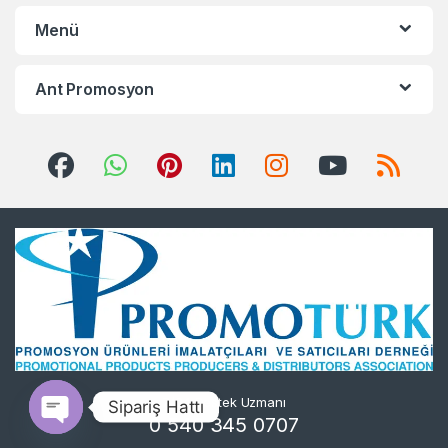
Menü
Ant Promosyon
7/24 Destek Uzmanı
Sipariş Hattı
0 540 345 0707
Open chaty