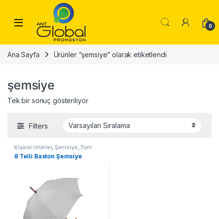
Skip to navigation
Skip to content
0
Ana Sayfa
Ürünler “şemsiye” olarak etiketlendi
şemsiye
Tek bir sonuç gösteriliyor
Filters
Kişisel Ürünler
,
Şemsiye
,
Tüm
Ürünler
8 Telli Baston Şemsiye