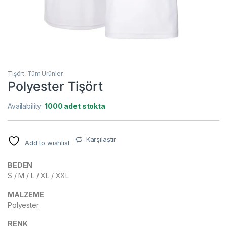
Tişört
,
Tüm Ürünler
Polyester Tişört
Availability:
1000 adet stokta
Karşılaştır
Add to wishlist
BEDEN
S / M / L / XL / XXL
MALZEME
Polyester
RENK