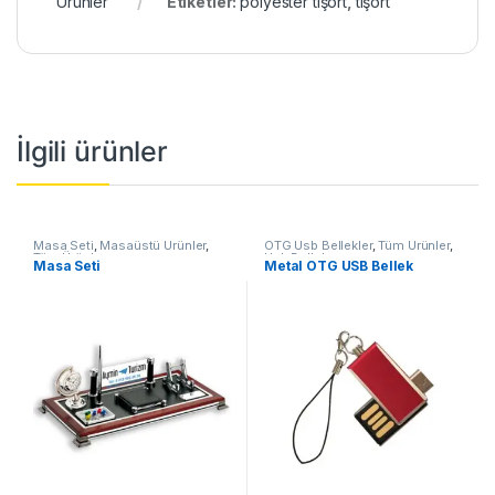
Ürünler
Etiketler:
polyester tişört
,
tişört
İlgili ürünler
Masa Seti
,
Masaüstü Ürünler
,
OTG Usb Bellekler
,
Tüm Ürünler
,
Tüm Ürünler
Usb Bellek
Masa Seti
Metal OTG USB Bellek