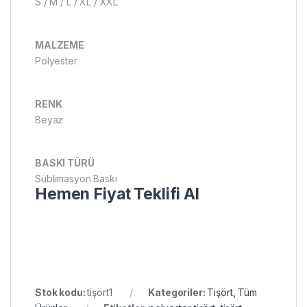
S / M / L / XL / XXL
MALZEME
Polyester
RENK
Beyaz
BASKI TÜRÜ
Süblimasyon Baskı
Hemen Fiyat Teklifi Al
Stok kodu:
tişört1
Kategoriler:
Tişört
,
Tüm