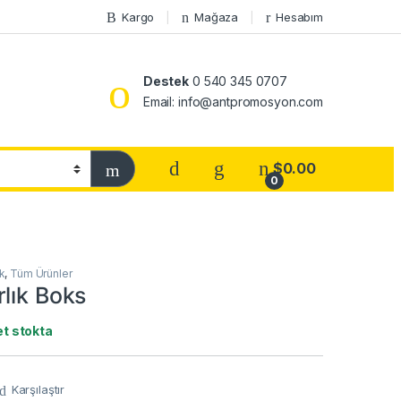
Kargo
Mağaza
Hesabım
Destek
0 540 345 0707
Email: info@antpromosyon.com
$
0.00
0
k
,
Tüm Ürünler
lık Boks
t stokta
Karşılaştır