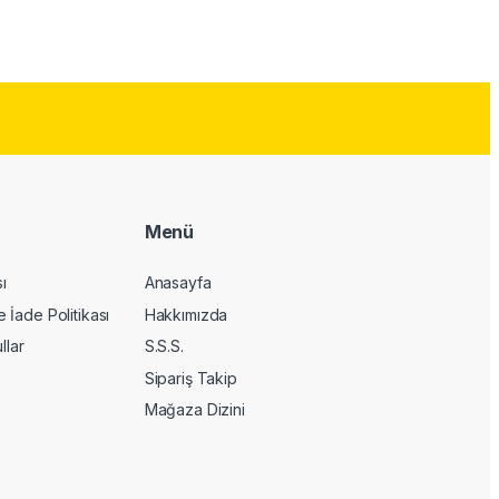
Menü
sı
Anasayfa
İade Politikası
Hakkımızda
llar
S.S.S.
Sipariş Takip
Mağaza Dizini