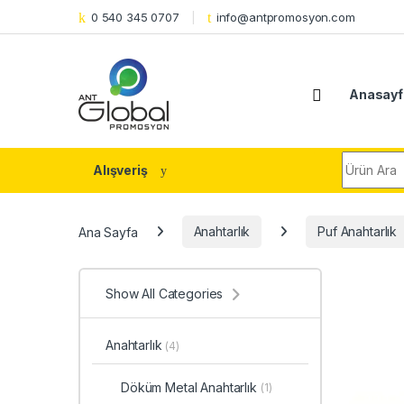
Skip to navigation
Skip to content
0 540 345 0707
info@antpromosyon.com
Anasayf
Search fo
Alışveriş
Ana Sayfa
Anahtarlık
Puf Anahtarlık
Show All Categories
Anahtarlık
(4)
Döküm Metal Anahtarlık
(1)