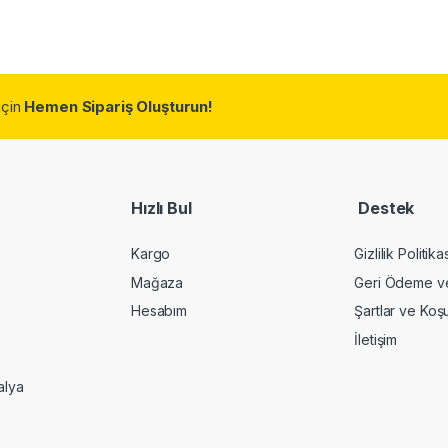
için
Hemen Sipariş Oluşturun!
Hızlı Bul
Destek
Kargo
Gizlilik Politika
Mağaza
Geri Ödeme ve 
Hesabım
Şartlar ve Koşu
İletişim
alya