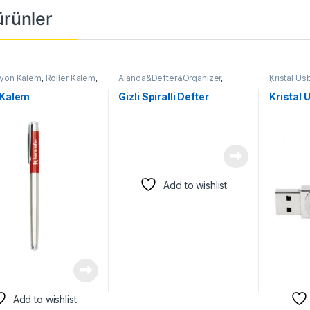
 ürünler
yon Kalem
,
Roller Kalem
,
Ajanda&Defter&Organizer
,
Kristal Us
nler
Defter
,
Geri Dönüşümlü
,
Geri
Ürünler
,
Us
Dönüşümlü Defter&Not
,
Tüm
 Kalem
Gizli Spiralli Defter
Kristal 
Ürünler
Add to wishlist
Add to wishlist