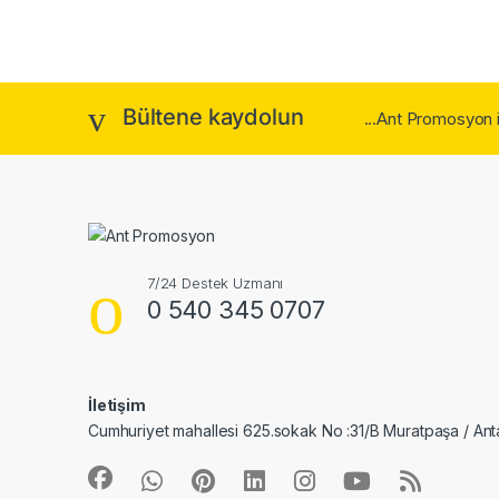
Bültene kaydolun
...Ant Promosyon 
7/24 Destek Uzmanı
0 540 345 0707
İletişim
Cumhuriyet mahallesi 625.sokak No :31/B Muratpaşa / Ant